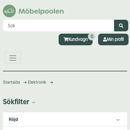
0
Kundvagn
Min profil
Startsida
Elektronik
Sökfilter
Höjd