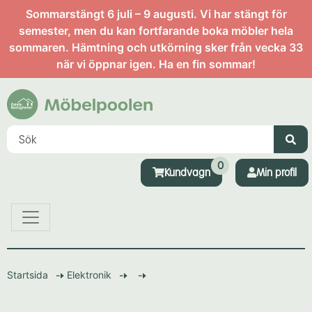
Sommarstängt 6 juli – 9 augusti. Vi har stängt för
semester, men du kan fortfarande boka möbler hela
sommaren. Hämtning och utkörning sker från vecka 33
när vi öppnar igen. Ha en fin sommar!
0
Kundvagn
Min profil
Startsida
Elektronik