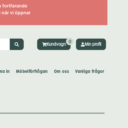
n fortfarande
 när vi öppnar
0
Kundvagn
Min profil
na in
Möbelförfrågan
Om oss
Vanliga frågor