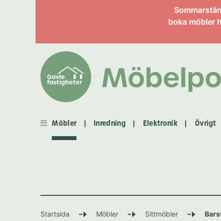
Sommarstängt
boka möbler h
Möbler
Inredning
Elektronik
Övrigt
|
|
|
Möbler
Startsida
Möbler
Sittmöbler
Bars