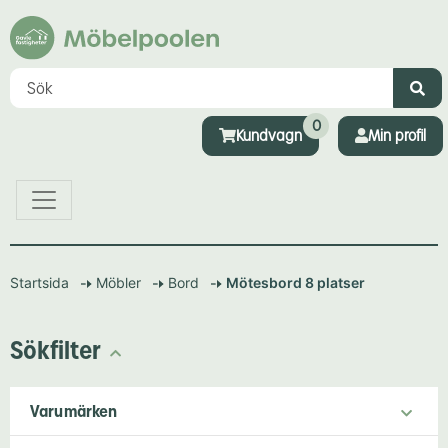
0
Kundvagn
Min profil
Startsida
Möbler
Bord
Mötesbord 8 platser
Sökfilter
Varumärken