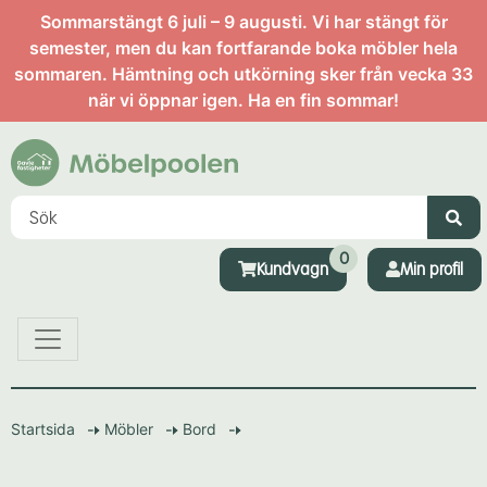
Sommarstängt 6 juli – 9 augusti. Vi har stängt för
semester, men du kan fortfarande boka möbler hela
sommaren. Hämtning och utkörning sker från vecka 33
när vi öppnar igen. Ha en fin sommar!
0
Kundvagn
Min profil
Startsida
Möbler
Bord