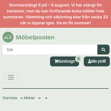
Sommarstängt 6 juli – 9 augusti. Vi har stängt för
semester, men du kan fortfarande boka möbler hela
sommaren. Hämtning och utkörning sker från vecka 33
när vi öppnar igen. Ha en fin sommar!
0
Kundvagn
Min profil
Startsida
Möbler