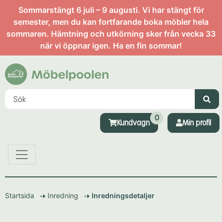
Sommarstängt 6 juli – 9 augusti. Vi har stängt för
semester, men du kan fortfarande boka möbler hela
sommaren. Hämtning och utkörning sker från vecka 33
när vi öppnar igen. Ha en fin sommar!
0
Kundvagn
Min profil
Startsida
Inredning
Inredningsdetaljer