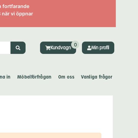
n fortfarande
 när vi öppnar
0
Kundvagn
Min profil
na in
Möbelförfrågan
Om oss
Vanliga frågor