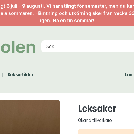
artikel
 6 juli – 9 augusti. Vi har stängt för semester, men du ka
ela sommaren. Hämtning och utkörning sker från vecka 33
igen. Ha en fin sommar!
Köksartiklar
Läm
|
Leksaker
Okänd tillverkare