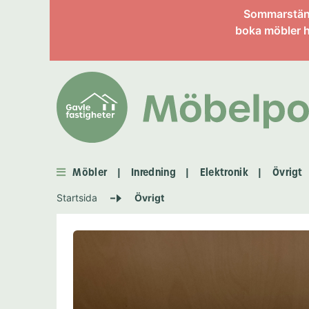
Information om enskild 
Sommarstängt
boka möbler h
Möbler
Inredning
Elektronik
Övrigt
|
|
|
Startsida
Övrigt