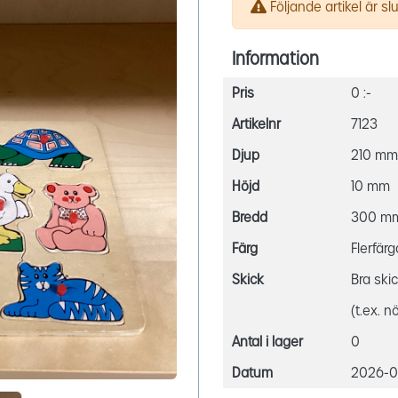
Följande artikel är slut
Information
Pris
0 :-
Artikelnr
7123
Djup
210 mm
Höjd
10 mm
Bredd
300 m
Färg
Flerfär
Skick
Bra ski
(t.ex. n
Antal i lager
0
Datum
2026-05