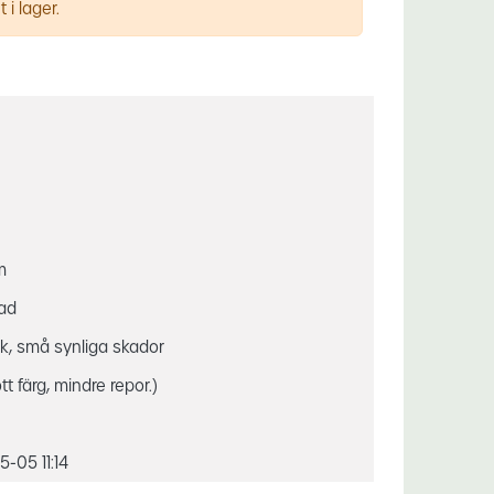
 i lager.
m
gad
ck, små synliga skador
ött färg, mindre repor.)
-05 11:14