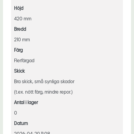
Höjd
420 mm
Bredd
210 mm
Färg
Flerfärgad
Skick
Bra skick, små synliga skador
(t.ex. nött färg, mindre repor.)
Antal i lager
0
Datum
2026-04-29 11:08