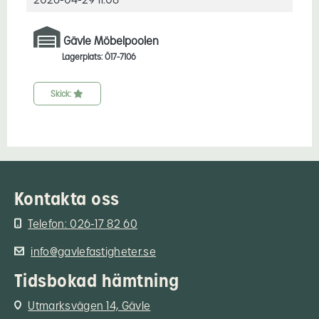
Gävle Möbelpoolen
Lagerplats: Ö17-7106
Skick:
Kontakta oss
Telefon: 026-17 82 60
info@gavlefastigheter.se
Tidsbokad hämtning
Utmarksvägen 14, Gävle