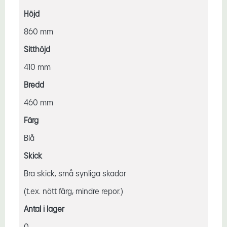
Höjd
860 mm
Sitthöjd
410 mm
Bredd
460 mm
Färg
Blå
Skick
Bra skick, små synliga skador
(t.ex. nött färg, mindre repor.)
Antal i lager
0