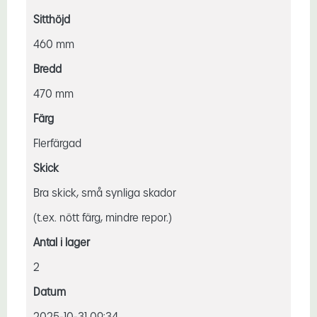
Sitthöjd
460 mm
Bredd
470 mm
Färg
Flerfärgad
Skick
Bra skick, små synliga skador
(t.ex. nött färg, mindre repor.)
Antal i lager
2
Datum
2025-10-31 09:34