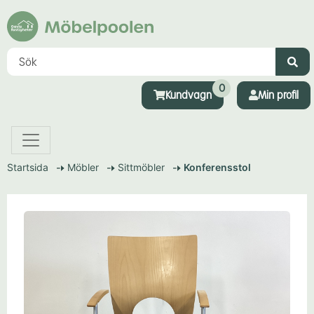
Information om enskild 
0
Kundvagn
Min profil
Startsida
Möbler
Sittmöbler
Konferensstol