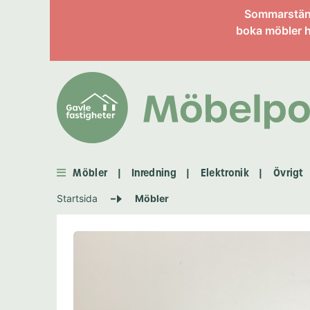
Information om enskild 
Sommarstängt
boka möbler h
Möbler
Inredning
Elektronik
Övrigt
|
|
|
Startsida
Möbler