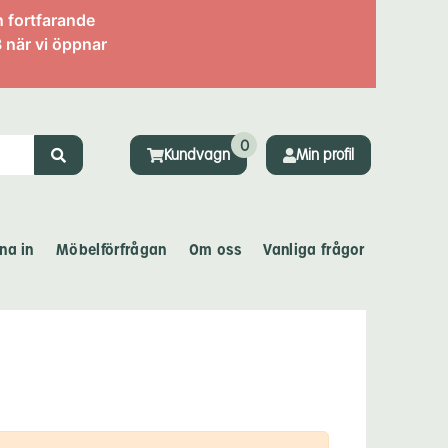
n fortfarande
 när vi öppnar
0
Kundvagn
Min profil
na in
Möbelförfrågan
Om oss
Vanliga frågor