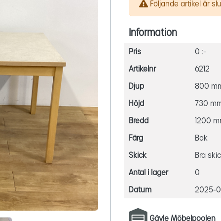
Följande artikel är slut
Information
Pris
0 :-
Artikelnr
6212
Djup
800 m
Höjd
730 m
Bredd
1200 
Färg
Bok
Skick
Bra ski
Antal i lager
0
Datum
2025-08
Gävle Möbelpoolen