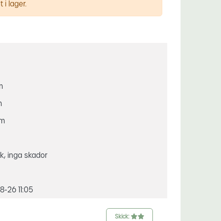
 i lager.
m
m
mm
ck, inga skador
-26 11:05
Skick: