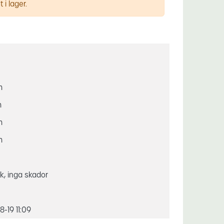
 i lager.
m
m
m
m
ck, inga skador
-19 11:09