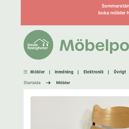
Information om enskild 
Sommarstängt
boka möbler h
Möbler
Inredning
Elektronik
Övrigt
|
|
|
Startsida
Möbler