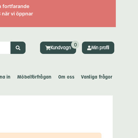
n fortfarande
 när vi öppnar
0
Kundvagn
Min profil
na in
Möbelförfrågan
Om oss
Vanliga frågor