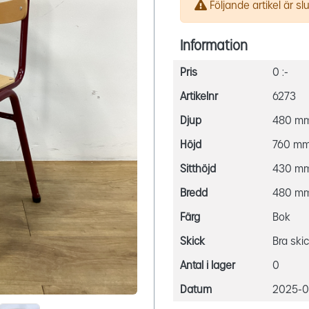
Följande artikel är slut
Information
Pris
0 :-
Artikelnr
6273
Djup
480 m
Höjd
760 m
Sitthöjd
430 m
Bredd
480 m
Färg
Bok
Skick
Bra ski
Antal i lager
0
Datum
2025-08