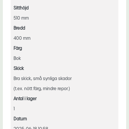
Sitthöjd
510 mm
Bredd
400 mm
Färg
Bok
Skick
Bra skick, små synliga skador
(t.ex. nött färg, mindre repor.)
Antal i lager
1
Datum
2025-06-18 10:58