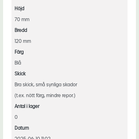
Höjd
70 mm
Bredd
120 mm
Färg
Blå
Skick
Bra skick, små synliga skador
(t.ex. nött färg, mindre repor.)
Antal i lager
0
Datum
2025-06-10 11:02