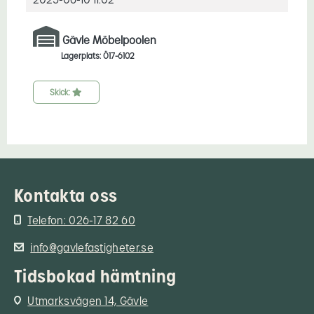
Gävle Möbelpoolen
Lagerplats: Ö17-6102
Skick:
Kontakta oss
Telefon: 026-17 82 60
info@gavlefastigheter.se
Tidsbokad hämtning
Utmarksvägen 14, Gävle