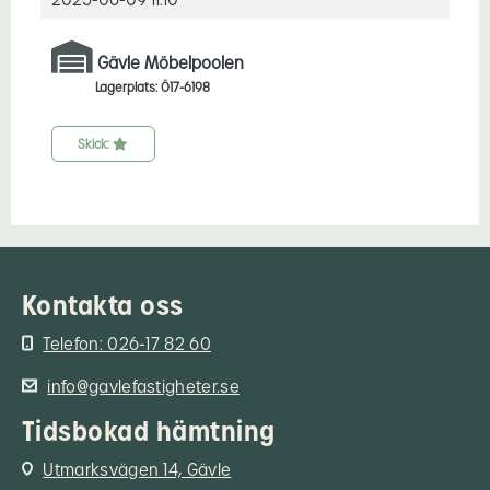
Gävle Möbelpoolen
Lagerplats: Ö17-6198
Skick:
Kontakta oss
Telefon: 026-17 82 60
info@gavlefastigheter.se
Tidsbokad hämtning
Utmarksvägen 14, Gävle