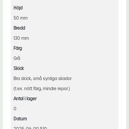
Höjd
50 mm
Bredd
130 mm
Färg
Grå
Skick
Bra skick, små synliga skador
(t.ex. nött färg, mindre repor.)
Antal i lager
0
Datum
2025-06-09 11:10