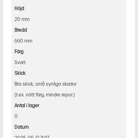
Höjd
20 mm
Bredd
660 mm
Färg
Svart
Skick
Bra skick, små synliga skador
(t.ex. nött färg, mindre repor.)
Antal i lager
0
Datum
2025-05-12 11:07