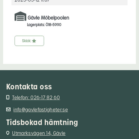
Gävle Möbelpoolen
Lagerplats: Ö18-5990
Skick:
Kontakta oss
Telefon: 026-17 82 60
info@gavlefastigheter.se
Tidsbokad hämtning
Utmarksvägen 14, Gävle