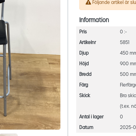
Följande artikel är slut
Information
Pris
0 :-
Artikelnr
5851
Djup
450 m
Höjd
900 m
Bredd
500 m
Färg
Flerfär
Skick
Bra ski
(t.ex. n
Antal i lager
0
Datum
2025-03