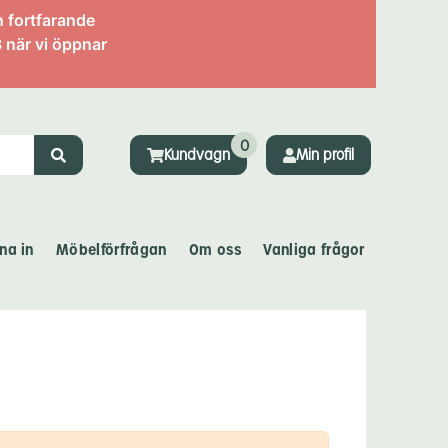
n fortfarande
 när vi öppnar
0
Kundvagn
Min profil
na in
Möbelförfrågan
Om oss
Vanliga frågor