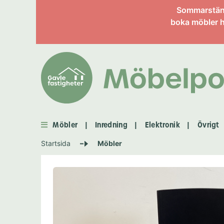
Information om enskild 
Sommarstängt
boka möbler h
Möbler
Inredning
Elektronik
Övrigt
|
|
|
Startsida
Möbler