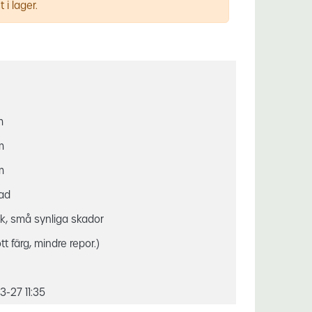
 i lager.
m
m
m
gad
ck, små synliga skador
ött färg, mindre repor.)
-27 11:35