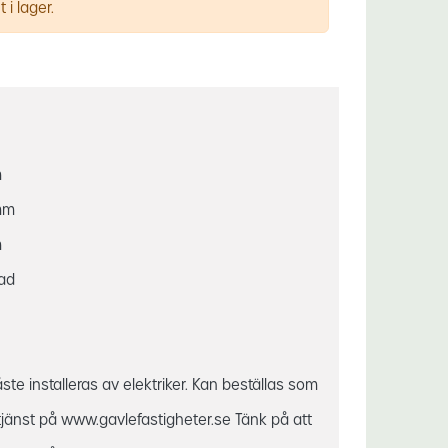
 i lager.
m
mm
m
gad
ste installeras av elektriker. Kan beställas som
stjänst på www.gavlefastigheter.se Tänk på att