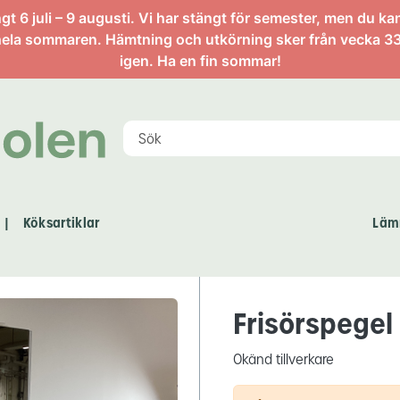
artikel
 6 juli – 9 augusti. Vi har stängt för semester, men du ka
ela sommaren. Hämtning och utkörning sker från vecka 33
igen. Ha en fin sommar!
Köksartiklar
Läm
|
Frisörspegel
Okänd tillverkare