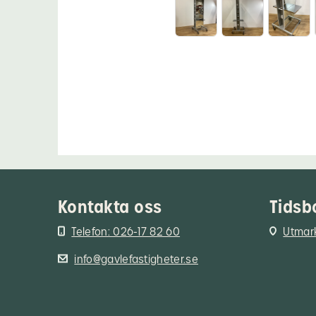
Kontakta oss
Tidsb
Telefon: 026-17 82 60
Utmar
info@gavlefastigheter.se