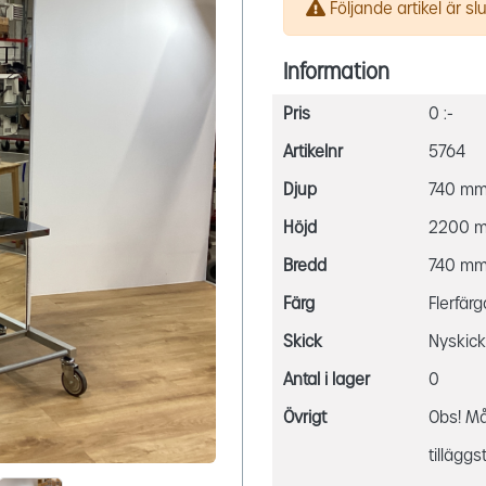
Följande artikel är slut
Information
Pris
0 :-
Artikelnr
5764
Djup
740 m
Höjd
2200 
Bredd
740 m
Färg
Flerfär
Skick
Nyskick
Antal i lager
0
Övrigt
Obs! Må
tillägg