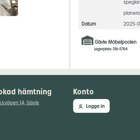
spegla
planera
Datum
2025-0
Gävle Möbelpoolen
Lagerplats: D16-5764
okad hämtning
Konto
ksvägen 14, Gävle
Logga in