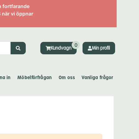
n fortfarande
 när vi öppnar
0
Kundvagn
Min profil
na in
Möbelförfrågan
Om oss
Vanliga frågor