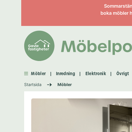
Information om enskild 
Sommarstängt
boka möbler h
Möbler
Inredning
Elektronik
Övrigt
|
|
|
Startsida
Möbler