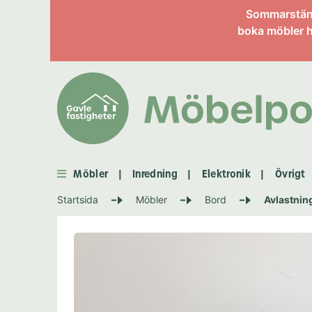
Information om enskild 
Sommarstängt
boka möbler h
Möbler
Inredning
Elektronik
Övrigt
|
|
|
Startsida
Möbler
Bord
Avlastnin