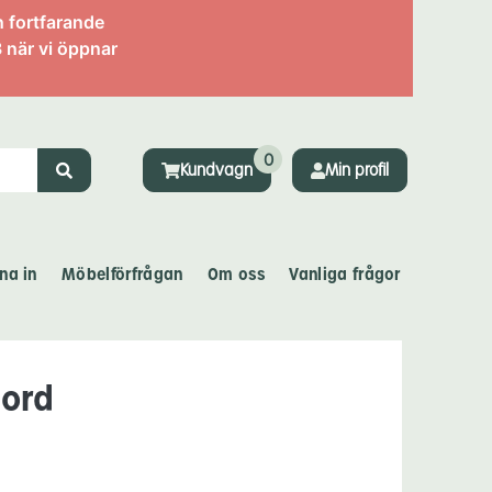
n fortfarande
 när vi öppnar
0
Kundvagn
Min profil
na in
Möbelförfrågan
Om oss
Vanliga frågor
bord