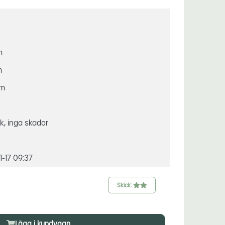
m
m
mm
ck, inga skador
-17 09:37
Skick:
Lägg i kundvagn