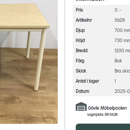
Pris
0 :-
Artikelnr
5628
Djup
700 m
Höjd
730 m
Bredd
1200 
Färg
Bok
Skick
Bra ski
Antal i lager
1
Datum
2025-01
Gävle Möbelpoolen
Lagerplats: B11-5628