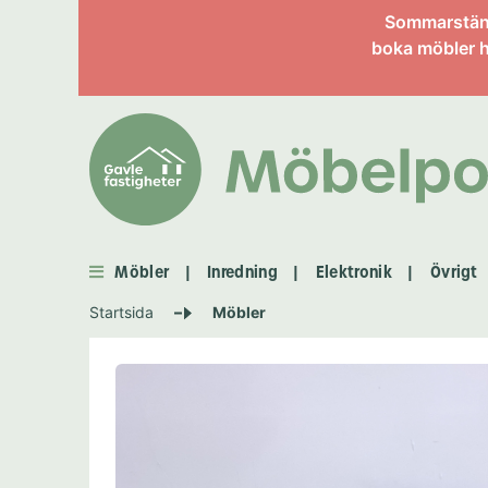
Information om enskild 
Sommarstängt
boka möbler h
Möbler
Inredning
Elektronik
Övrigt
|
|
|
Startsida
Möbler