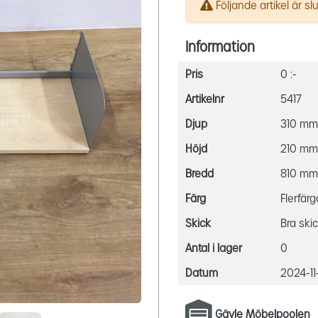
Följande artikel är slut
Information
Pris
0 :-
Artikelnr
5417
Djup
310 mm
Höjd
210 mm
Bredd
810 mm
Färg
Flerfär
Skick
Bra ski
Antal i lager
0
Datum
2024-11
Gävle Möbelpoolen