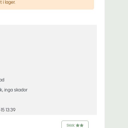
 i lager.
gad
ck, inga skador
-15 13:39
Skick: