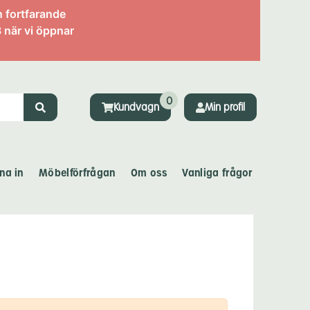
n fortfarande
 när vi öppnar
0
Kundvagn
Min profil
na in
Möbelförfrågan
Om oss
Vanliga frågor